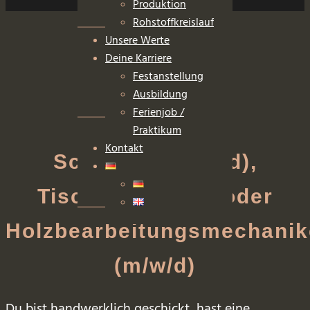
Produktion
Rohstoffkreislauf
Unsere Werte
Deine Karriere
Festanstellung
Ausbildung
Ferienjob /
Praktikum
Kontakt
Schreiner (m/w/d),
Tischler (m/w/d) oder
Holzbearbeitungsmechanik
(m/w/d)
Du bist handwerklich geschickt, hast eine